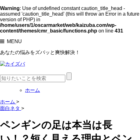
Warning
: Use of undefined constant caution_title_head -
assumed 'caution_title_head' (this will throw an Error in a future
version of PHP) in
/home/users/1/oscarmarket/web/kaizuba.com/wp-
content/themes/cmr_basic/functions.php
on line
431
MENU
あなたの悩みをズバッと爽快解決！
ホーム
ホーム
>
面白ネタ
>
ペンギンの足は本当は長
い！？短く見える理由とペン