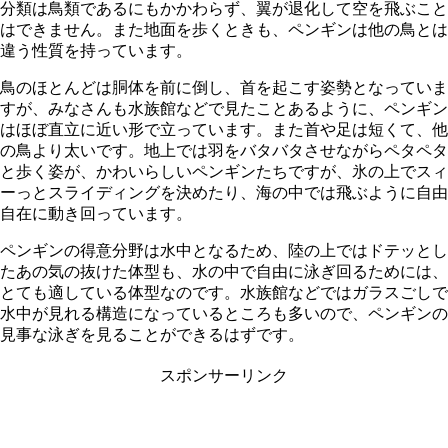
分類は鳥類であるにもかかわらず、翼が退化して空を飛ぶこと
はできません。また地面を歩くときも、ペンギンは他の鳥とは
違う性質を持っています。
鳥のほとんどは胴体を前に倒し、首を起こす姿勢となっていま
すが、みなさんも水族館などで見たことあるように、ペンギン
はほぼ直立に近い形で立っています。また首や足は短くて、他
の鳥より太いです。地上では羽をバタバタさせながらペタペタ
と歩く姿が、かわいらしいペンギンたちですが、氷の上でスィ
ーっとスライディングを決めたり、海の中では飛ぶように自由
自在に動き回っています。
ペンギンの得意分野は水中となるため、陸の上ではドテッとし
たあの気の抜けた体型も、水の中で自由に泳ぎ回るためには、
とても適している体型なのです。水族館などではガラスごしで
水中が見れる構造になっているところも多いので、ペンギンの
見事な泳ぎを見ることができるはずです。
スポンサーリンク