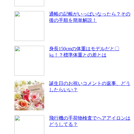
通帳の記帳がいっぱいなったら？その
後の手順を簡単解説！
身長150cmの体重はモデルだと〇
㎏！？標準体重との差とは
誕生日のお祝いコメントの返事、どう
したらいい？
飛行機の手荷物検査でヘアアイロンは
どうしてる？