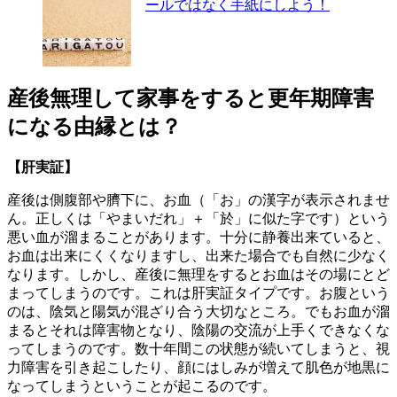
ールではなく手紙にしよう！
産後無理して家事をすると更年期障害
になる由縁とは？
【肝実証】
産後は側腹部や臍下に、お血（「お」の漢字が表示されませ
ん。正しくは「やまいだれ」＋「於」に似た字です）という
悪い血が溜まることがあります。十分に静養出来ていると、
お血は出来にくくなりますし、出来た場合でも自然に少なく
なります。しかし、産後に無理をするとお血はその場にとど
まってしまうのです。これは肝実証タイプです。お腹という
のは、陰気と陽気が混ざり合う大切なところ。でもお血が溜
まるとそれは障害物となり、陰陽の交流が上手くできなくな
ってしまうのです。数十年間この状態が続いてしまうと、視
力障害を引き起こしたり、顔にはしみが増えて肌色が地黒に
なってしまうということが起こるのです。