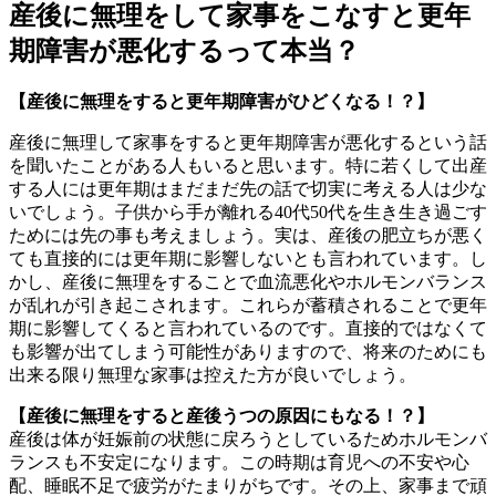
産後に無理をして家事をこなすと更年
期障害が悪化するって本当？
【産後に無理をすると更年期障害がひどくなる！？】
産後に無理して家事をすると更年期障害が悪化するという話
を聞いたことがある人もいると思います。特に若くして出産
する人には更年期はまだまだ先の話で切実に考える人は少な
いでしょう。子供から手が離れる40代50代を生き生き過ごす
ためには先の事も考えましょう。実は、産後の肥立ちが悪く
ても直接的には更年期に影響しないとも言われています。し
かし、産後に無理をすることで血流悪化やホルモンバランス
が乱れが引き起こされます。これらが蓄積されることで更年
期に影響してくると言われているのです。直接的ではなくて
も影響が出てしまう可能性がありますので、将来のためにも
出来る限り無理な家事は控えた方が良いでしょう。
【産後に無理をすると産後うつの原因にもなる！？】
産後は体が妊娠前の状態に戻ろうとしているためホルモンバ
ランスも不安定になります。この時期は育児への不安や心
配、睡眠不足で疲労がたまりがちです。その上、家事まで頑