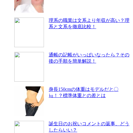
理系の職業は文系より年収が高い？理
系と文系を徹底比較！
通帳の記帳がいっぱいなったら？その
後の手順を簡単解説！
身長150cmの体重はモデルだと〇
㎏！？標準体重との差とは
誕生日のお祝いコメントの返事、どう
したらいい？