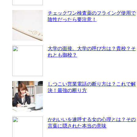
チェックワン検査薬のフライング使用で
陰性だったら要注意！
大学の面接。大学の呼び方は？貴校？そ
れとも御校？
しつこい営業電話の断り方は？これで解
決！最強の断り方
かわいいを連呼する女の心理とは？その
言葉に隠された本当の意味