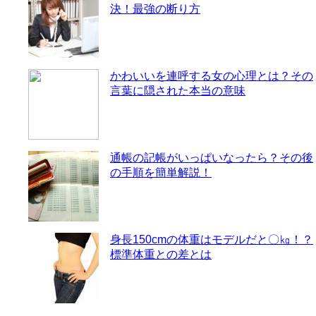
決！最強の断り方
かわいいを連呼する女の心理とは？その
言葉に隠された本当の意味
通帳の記帳がいっぱいなったら？その後
の手順を簡単解説！
身長150cmの体重はモデルだと〇㎏！？
標準体重との差とは