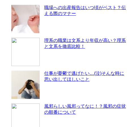
職場への出産報告はいつ頃がベスト？伝
える際のマナー
理系の職業は文系より年収が高い？理系
と文系を徹底比較！
仕事が憂鬱で逃げたい…(泣)そんな時に
思い出してほしいこと
風邪らしい風邪ってなに！？風邪の症状
の順番について