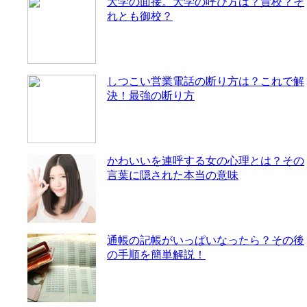
大学の面接。大学の呼び方は？貴校？そ
れとも御校？
しつこい営業電話の断り方は？これで解
決！最強の断り方
かわいいを連呼する女の心理とは？その
言葉に隠された本当の意味
通帳の記帳がいっぱいなったら？その後
の手順を簡単解説！