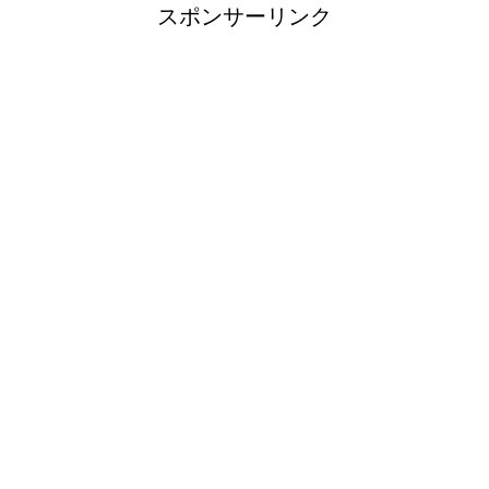
スポンサーリンク
大阪に一人で暇つぶしするなら！おす
すめスポットをご紹介します
時給が最低賃金より下って・・・違反
ですよね？
球児必見！野球の内野守備が上達する
ための練習方法
野球の練習メニュー強豪校！毎日の練