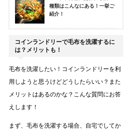
種類はこんなにある！一挙ご
紹介！
大学の研究室がつら
コインランドリーで毛布を洗濯するに
い・・・私だけでしょうか？
は？メリットも！
毛布を洗濯したい！コインランドリーを利
もううんざり…。仕事の
用しようと思うけどどうしたらいい？また
愚痴ばかり言う彼氏への対応
方法とは
メリットはあるのかな？こんな質問にお答
えします！
男性は嫉妬する無視してしま
う！？その心理に迫ります！
まず、毛布を洗濯する場合、自宅でしてか