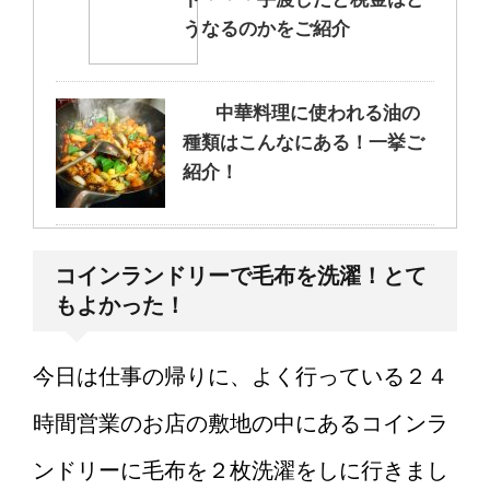
うなるのかをご紹介
中華料理に使われる油の
種類はこんなにある！一挙ご
紹介！
大学の研究室がつら
コインランドリーで毛布を洗濯！とて
い・・・私だけでしょうか？
もよかった！
今日は仕事の帰りに、よく行っている２４
もううんざり…。仕事の
時間営業のお店の敷地の中にあるコインラ
愚痴ばかり言う彼氏への対応
方法とは
ンドリーに毛布を２枚洗濯をしに行きまし