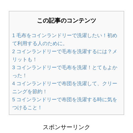
習方法をご紹介
この記事のコンテンツ
美容院でカットする時間やコスパを抑
1
毛布をコインランドリーで洗濯したい！初め
える方法について
て利用する人のために。
2
コインランドリーで毛布を洗濯するには？メ
リットも！
退職時の保険証返却期限は？郵送でも
3
コインランドリーで毛布を洗濯！とてもよか
可能なの？
った！
4
コインランドリーで布団を洗濯して、クリー
ニングを節約！
5
コインランドリーで布団を洗濯する時に気を
就職面接の服装、とくに冬に気を付け
つけること！
たいポイントはココ！
スポンサーリンク