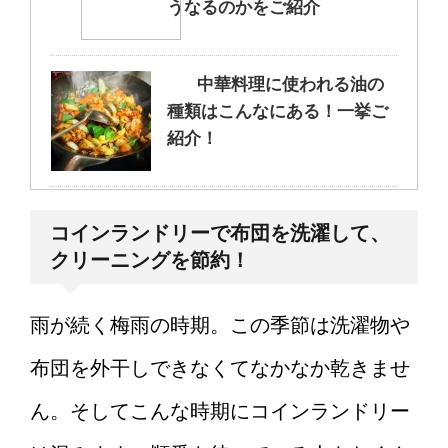
うなるのかをご紹介
中華料理に使われる油の
種類はこんなにある！一挙ご
紹介！
大学の研究室がつら
コインランドリーで布団を洗濯して、
い・・・私だけでしょうか？
クリーニングを節約！
雨が続く梅雨の時期。この季節は洗濯物や
もううんざり…。仕事の
布団を外干しできなくてなかなか乾きませ
愚痴ばかり言う彼氏への対応
方法とは
ん。そしてこんな時期にコインランドリー