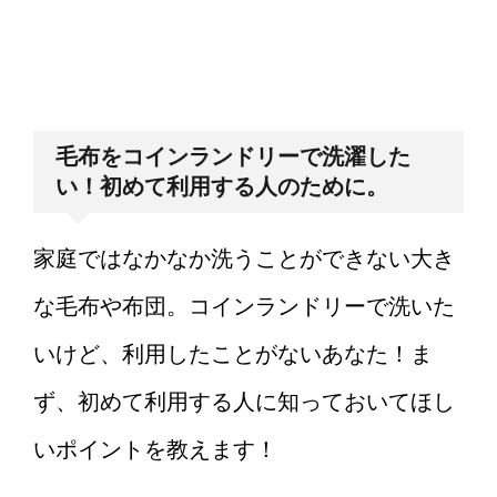
親族への香典を渡すタイミン
グはいつがいい？
バイクを始める女性初心者に
毛布をコインランドリーで洗濯した
おすすめなバイクと操作のコ
い！初めて利用する人のために。
ツ！
家庭ではなかなか洗うことができない大き
レンタルしたDVDが途中で止
な毛布や布団。コインランドリーで洗いた
まる場合、お店側にも伝えま
いけど、利用したことがないあなた！ま
しょう！
ず、初めて利用する人に知っておいてほし
彼女と旅行♪一泊二日で行くな
いポイントを教えます！
ら、こんなことに気をつけよ