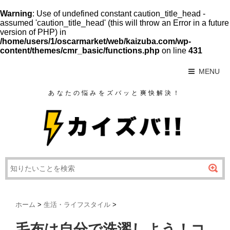
Warning
: Use of undefined constant caution_title_head -
assumed 'caution_title_head' (this will throw an Error in a future
version of PHP) in
/home/users/1/oscarmarket/web/kaizuba.com/wp-
content/themes/cmr_basic/functions.php
on line
431
MENU
あなたの悩みをズバッと爽快解決！
ホーム
>
生活・ライフスタイル
>
毛布は自分で洗濯しよう！コ