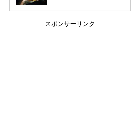
大学の研究室がつら
スポンサーリンク
い・・・私だけでしょうか？
よく目が合う時の男性心理は？視線を
そらさない、その理由
もううんざり…。仕事の
愚痴ばかり言う彼氏への対応
方法とは
男性は嫉妬する無視してしま
う！？その心理に迫ります！