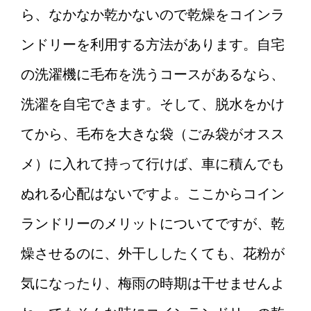
ら、なかなか乾かないので乾燥をコインラ
ンドリーを利用する方法があります。自宅
親族への香典を渡すタイミン
グはいつがいい？
の洗濯機に毛布を洗うコースがあるなら、
洗濯を自宅できます。そして、脱水をかけ
てから、毛布を大きな袋（ごみ袋がオスス
バイクを始める女性初心者に
おすすめなバイクと操作のコ
メ）に入れて持って行けば、車に積んでも
ツ！
ぬれる心配はないですよ。ここからコイン
ランドリーのメリットについてですが、乾
レンタルしたDVDが途中で止
まる場合、お店側にも伝えま
燥させるのに、外干ししたくても、花粉が
しょう！
気になったり、梅雨の時期は干せませんよ