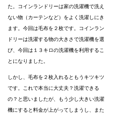
た。コインランドリーは家の洗濯機で洗え
男性は嫉妬する無視してしま
ない物（カーテンなど）をよく洗濯しにき
う！？その心理に迫ります！
ます。今回は毛布を２枚です。コインラン
ドリーは洗濯する物の大きさで洗濯機を選
親族への香典を渡すタイミン
び、今回は１３キロの洗濯機を利用するこ
グはいつがいい？
とになりました。
しかし、毛布を２枚入れるともうキツキツ
バイクを始める女性初心者に
おすすめなバイクと操作のコ
です。これで本当に大丈夫？洗濯できる
ツ！
の？と思いましたが、もう少し大きい洗濯
機にすると料金が上がってしまうし、また
レンタルしたDVDが途中で止