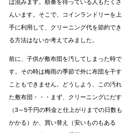
は混みます。順番を待っている人もたくさ
男性は嫉妬する無視してしま
んいます。そこで、コインランドリーを上
う！？その心理に迫ります！
手に利用して、クリーニング代を節約でき
る方法はないか考えてみました。
親族への香典を渡すタイミン
グはいつがいい？
前に、子供が敷布団を汚してしまった時で
す。その時は梅雨の季節で外に布団を干す
こともできません。どうしよう、この汚れ
バイクを始める女性初心者に
おすすめなバイクと操作のコ
た敷布団・・・まず、クリーニングにだす
ツ！
（3～5千円の料金と仕上がりまでの日数も
かかる）か、買い替え（安いものもある
レンタルしたDVDが途中で止