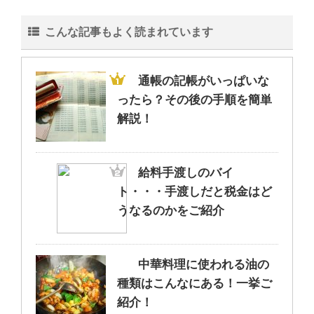
こんな記事もよく読まれています
公務員は大学院卒だと給与が多い？違
いは？気になる給与の差！
通帳の記帳がいっぱいな
ったら？その後の手順を簡単
解説！
後輩へのおススメプレゼントもうすぐ
部活を引退！
給料手渡しのバイ
ト・・・手渡しだと税金はど
筋トレしたら体重増加？それは水分が
うなるのかをご紹介
関係しているのかも？
中華料理に使われる油の
種類はこんなにある！一挙ご
給料手渡しのバイト・・・手渡しだと
紹介！
税金はどうなるのかをご紹介